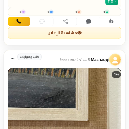
٢٬٥٠٠
0
0
0
0
👍
اهتمام
تعليق
مشاركة
دردشة
اتصال
مشاهدة الإعلان
كتب وهوايات
Mashaqqi
عمان
•
5 hours ago
1/
4