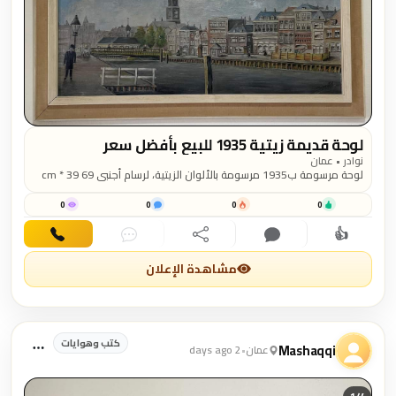
لوحة قديمة زيتية 1935 للبيع بأفضل سعر
نوادر • عمان
لوحة مرسومة ب1935 مرسومة بالألوان الزيتية، لرسام أجنبي 69 cm * 39
cm
0
0
0
0
👍
اهتمام
تعليق
مشاركة
دردشة
اتصال
مشاهدة الإعلان
كتب وهوايات
Mashaqqi
عمان
•
2 days ago