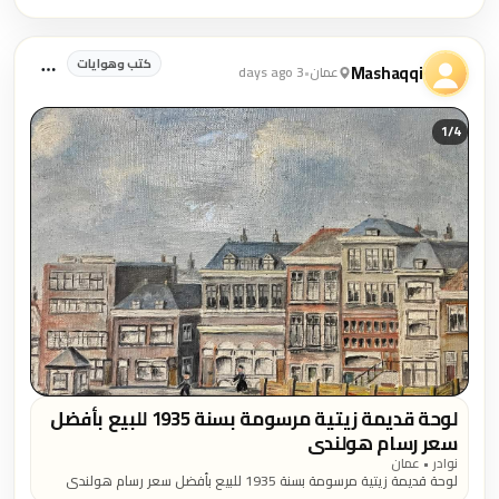
كتب وهوايات
Mashaqqi
عمان
•
3 days ago
1/
4
لوحة قديمة زيتية مرسومة بسنة 1935 للبيع بأفضل
سعر رسام هولندي
نوادر • عمان
لوحة قديمة زيتية مرسومة بسنة 1935 للبيع بأفضل سعر رسام هولندي
قياس 39 سم * 69 سم