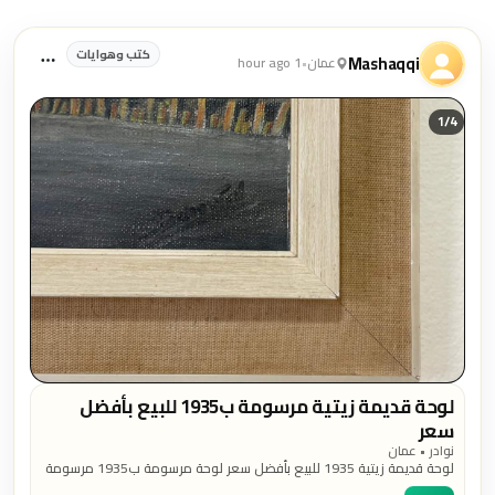
منشورات كتب وهوايات
كتب وهوايات
Mashaqqi
عمان
•
1 hour ago
1/
4
لوحة قديمة زيتية مرسومة ب1935 للبيع بأفضل
سعر
نوادر • عمان
لوحة قديمة زيتية 1935 للبيع بأفضل سعر لوحة مرسومة ب1935 مرسومة
بالألوان الزيتية، لرسام أجنبي 69 cm * 39 cm حجم اللوحة