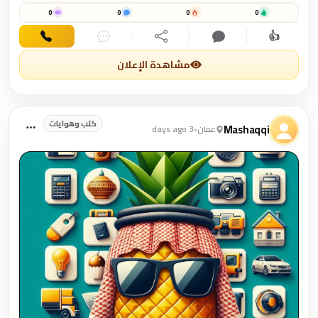
0
0
0
0
👍
اهتمام
تعليق
مشاركة
دردشة
اتصال
مشاهدة الإعلان
كتب وهوايات
Mashaqqi
عمان
•
3 days ago