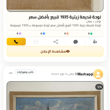
لوحة قديمة زيتية 1935 للبيع بأفضل سعر
نوادر • عمان
لوحة قديمة زيتية 1935 للبيع بأفضل سعر لوحة مرسومة ب1935 مرسومة
بالألوان الزيتية، لرسام أجنبي 69 cm * 39 cm
0
0
0
0
👍
اهتمام
تعليق
مشاركة
دردشة
اتصال
مشاهدة الإعلان
كتب وهوايات
Mashaqqi
عمان
•
6 hours ago
1/
4