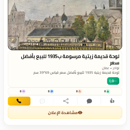
لوحة قديمة زيتية مرسومة ب1935 للبيع بأفضل
سعر
نوادر • عمان
لوحة قديمة زيتية 1935 للبيع بأفضل سعر قياس 69*39 سم
١٬٥٠٠
0
0
0
0
👍
اهتمام
تعليق
مشاركة
دردشة
اتصال
مشاهدة الإعلان