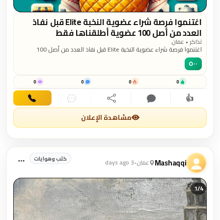
اغتنموا فرصة شراء عضوية النخبة Elite قبل نفاذ
العدد من أصل 100 عضوية أطلقناها فقط
تذاكر • عمان
اغتنموا فرصة شراء عضوية النخبة Elite قبل نفاذ العدد من أصل 100
عضوية أطلقناها فقط اغتنموا فرصة شراء عضوية النخبة - Elite قبل نفاذ
٥٠٠
العدد قبل موعد الإطلاق الرسمي للمنصة، حيث سيتمتع الأعضاء بمزايا
حصرية من إعلانات مميزة والوصول لأكثر من 1,000,000 مشاهدة على
الأقل على مجموع إعلاناتك على مستوى الشرق الأوسط
0
0
0
0
👍
اهتمام
تعليق
مشاركة
دردشة
اتصال
مشاهدة الإعلان
كتب وهوايات
Mashaqqi
عمان
•
3 days ago
1/
4