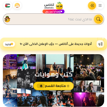
AR
إصدار تجريبي
أدوات جديدة على أناناس — جرّب الإعلان الذكي الآن ✨
جديد
كتب وهوايات
متابعة القسم
٠