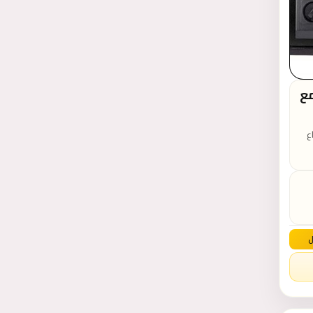
ة وزن 13 كيلو مع
رف داخلي عدد 2 حجم كبير ارتفاع
وال
لمتوفر اسو أو بيج
ل