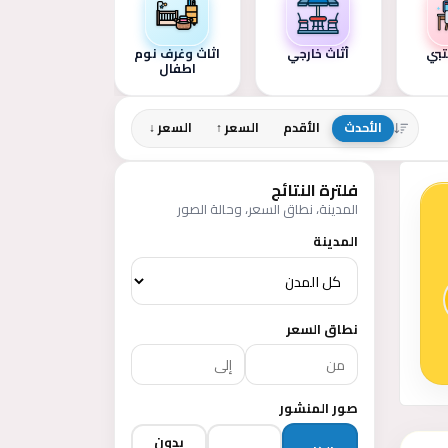
تبي
أثاث خارجي
اثاث وغرف نوم
ديكور -
اطفال
اكسسوارات
الأحدث
الأقدم
السعر ↑
السعر ↓
فلترة النتائج
المدينة، نطاق السعر، وحالة الصور
المدينة
نطاق السعر
صور المنشور
بدون