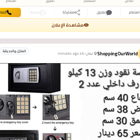
تفاعل
استفسار
تعليق
اهتمام
اهتمام
تعليق
مشاركة
دردشة
اتصا
مشاهدة الإعلان
المنزل والحديقة
ShoppingOurWorld
عمان
•
46 minutes ago