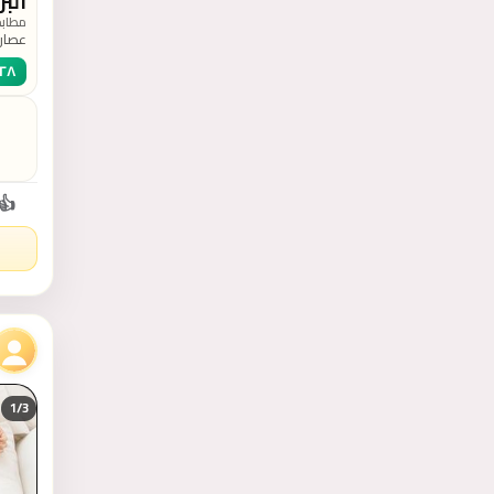
البر
مطابخ
عصارة
اليدو
٢٨
بسهو
من دو
عالية
الأخر
62796833610
👍
1/
3