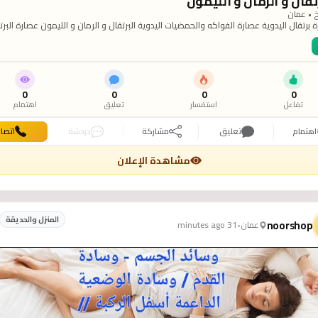
تقال و الرمان و الليمون
 • عمان
 برتقال اليدوية عصارة الفواكه والحمضيات اليدوية البرتقال و الرمان و الليمون عصارة البرت
ية قوية وعملية، مصنوعة من المعدن القوى وبتعصر جميع أنواع الفواكه يمكن استخدامها
لة فقط قم بالضغط و سحب اليد الى الاسفل و ستحصل على عصير الفواكه الطبيعي الصح
ن بذور أعصري جميع أنواع الفواكه بأسرع وقت عصارة برتقال يدوية عالية التحمل وذات ج
 عصارة الحمضيات الاحترافية احصل على عصير لذيذة وصحية لك ولعائلتك بنصف عمل العصا
ى المصنوعة من الفولاذ المقاوم للصدأ هذه القوة والجاذبية لإنجاز المهمة بأقل جهد. تع
الرافعة بشكل عملي نيابة عنك. قدرات قوية وآمنة السعر 28 دينار للطلب من داخل الاردن
0
0
0
0
00962787589675 00962776357594 009
تفاعل
استفسار
تعليق
اهتمام
اهتمام
تعليق
مشاركة
دردشة
اتصا
مشاهدة الإعلان
المنزل والحديقة
noorshop
عمان
•
31 minutes ago