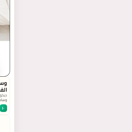
وسا
الف
ديكور
وسادة
١٠
5031655