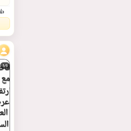
👍
1/
5