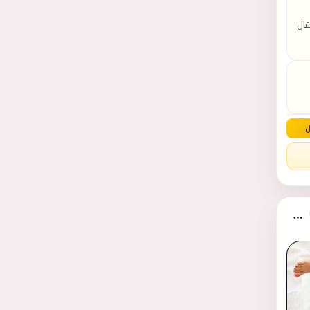
قال
ي
ودة
رات
مل
ل