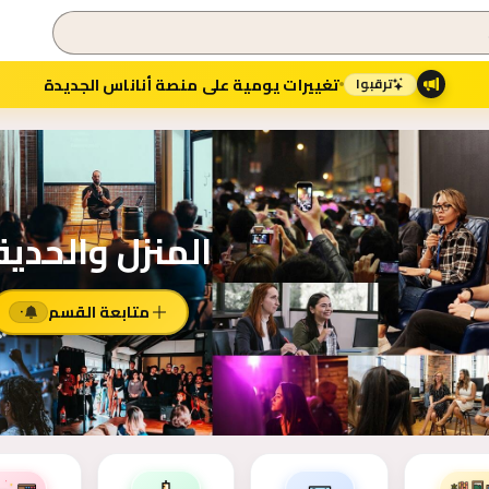
تغييرات يومية على منصة أناناس الجديدة
ترقبوا
المنزل والحدي
متابعة القسم
٠
 القسم