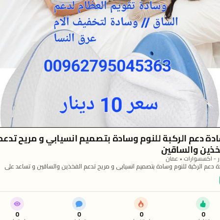
دة دعم الركبة للنوم وسادة بتصميم انسيابي و مريح تدعم
خذين والساقين
 - اكسسوارات • عمان
 دعم الركبة للنوم وسادة بتصميم انسيابي و مريح تدعم الفخذين والساقين و تساعد على
تصحيح و ضعية الجسم أثناء للنوم مصنوعة من الاسفنج الناعم و قماش كما ان الغطاء يوجد به
فتحات للتنفس و قابل لاعادة الغسيل الطلب والتوصيل في جميع انحاء المملكه سعر 10دينار
00962795045363 0096278
0
0
0
0