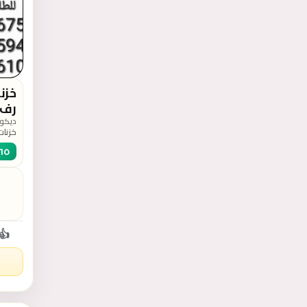
رف دا
ديكور
٦٥
وتستخ
3610
👍