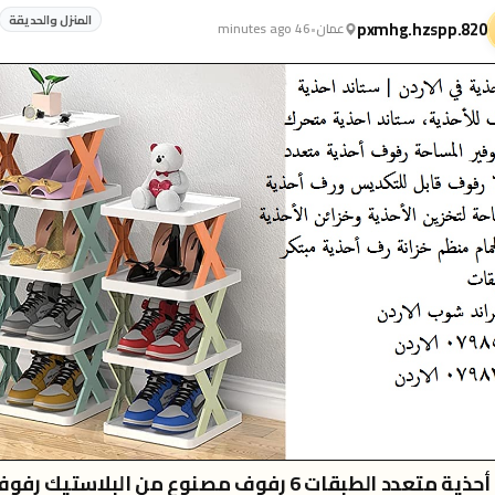
المنزل والحديقة
pxmhg.hzspp.820
عمان
•
46 minutes ago
رف أحذية متعدد الطبقات 6 رفوف مصنوع من البلاستيك رفو