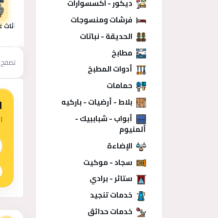
ديكور - اكسسوارات
فرشات ومنسوجات
أثاث 
الحديقة - نباتات
مطابخ
تصفح 
أدوات المطبخ
حمامات
بلاط - أرضيات - باركيه
ا
أبواب - شباببيك -
ا
ألمنيوم
 الذكي
الإضاءة
سجاد - موكيت
ستائر - برادي
خدمات تنجيد
منشو
خدمات حدائق