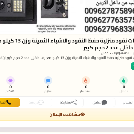
خزنات نقود منزلية حفظ النقود والاشياء الثمين
خلي عدد 2 حجم كبير
 - اكسسوارات • عمان
خزنات نقود منزلية حفظ النقود والاشياء الثمينة وزن 13 كيلو مع 
40 سم عرض 38 سم العمق 30 سم خزنات الكترونية حفظ النقود للاستخدام المكتبي والمنزلي
دم ايضا في غرف الفنادق تساعد على حفظ الاوراق المهمة والنقود والاشياء الثمينة والام
وتتميز الخزنة مزوده بفتحات تثبيت على الحائط وزن 13 كيلو . خزنات ديجيتال . اللون ا
. السعر 65 دينار للطلب من داخل الاردن 00962787589675 00962776357594
0096279683
0
0
0
0
تفاعل
استفسار
تعليق
اهتمام
اهتمام
تعليق
مشاركة
دردشة
اتصا
مشاهدة الإعلان