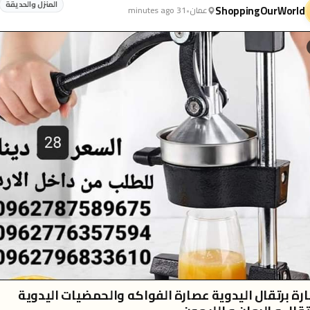
المنزل والحديقة
ShoppingOurWorld
عمان
•
31 minutes ago
رة برتقال اليدوية عصارة الفواكه والحمضيات اليدوية