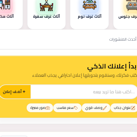
غرف جلوس
أثاث غرف نوم
أثاث غرف سفرة
أثاث مك
أحدث المنشورات
بدأ إعلانك الذكي
كتب فكرتك، وسنقوم بتحويلها إعلان احترافي يجذب العملاء
أضف إعلان
عنوان جذاب
وصف قوي
سعر مناسب
صور مميزة
رات المنزل والحديقة